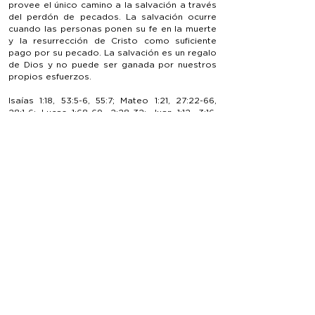
provee el único camino a la salvación a través
del perdón de pecados. La salvación ocurre
cuando las personas ponen su fe en la muerte
y la resurrección de Cristo como suficiente
pago por su pecado. La salvación es un regalo
de Dios y no puede ser ganada por nuestros
propios esfuerzos.
Isaías 1:18, 53:5-6, 55:7; Mateo 1:21, 27:22-66,
28:1-6; Lucas 1:68-69, 2:28-32; Juan 1:12, 3:16,
36, 5:24; Hechos 2:21, 4:12, 16:30-31; Romanos
1:16-18, 3:23-25, 5:8-10, 6; 1 Corintios 1:18; 2
Corintios 5:17-20; Gálatas 2:20, 3:13; Efesios
2:8-10; Filipenses 2:12-13; Hebreos 9:24-28;
Apocalipsis 3:20
La Vida Cristiana
Obediencia y la vida Cristiana es el proceso
diario de ceder a la Palabra de Dios y su
Espíritu para poder así completar el desarrollo
del carácter de Cristo en nosotros. Es a
través del ministerio del Espíritu Santo y la
Palabra de Dios por la cual los Cristianos
pueden vivir una vida llena de Dios.