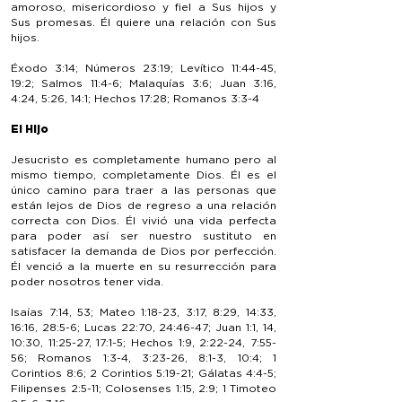
amoroso, misericordioso y fiel a Sus hijos y
Sus promesas. Él quiere una relación con Sus
hijos.
Éxodo 3:14; Números 23:19; Levítico 11:44-45,
19:2; Salmos 11:4-6; Malaquías 3:6; Juan 3:16,
4:24, 5:26, 14:1; Hechos 17:28; Romanos 3:3-4
El Hijo
Jesucristo es completamente humano pero al
mismo tiempo, completamente Dios. Él es el
único camino para traer a las personas que
están lejos de Dios de regreso a una relación
correcta con Dios. Él vivió una vida perfecta
para poder así ser nuestro sustituto en
satisfacer la demanda de Dios por perfección.
Él venció a la muerte en su resurrección para
poder nosotros tener vida.
Isaías 7:14, 53; Mateo 1:18-23, 3:17, 8:29, 14:33,
16:16, 28:5-6; Lucas 22:70, 24:46-47; Juan 1:1, 14,
10:30, 11:25-27, 17:1-5; Hechos 1:9, 2:22-24, 7:55-
56; Romanos 1:3-4, 3:23-26, 8:1-3, 10:4; 1
Corintios 8:6; 2 Corintios 5:19-21; Gálatas 4:4-5;
Filipenses 2:5-11; Colosenses 1:15, 2:9; 1 Timoteo