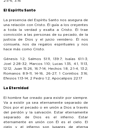
2:5-6, 3:16
El Espíritu Santo
La presencia del Espíritu Santo nos asegura de
una relación con Cristo. Él guía a los creyentes
a toda la verdad y exalta a Cristo. Él trae
convicción a las personas de su pecado, de la
justicia de Dios y el juicio venidero. Él nos
consuela, nos da regalos espirituales y nos
hace más como Cristo.
Génesis 1:2; Salmos 51:11, 139:7; Isaías 61:1-3;
Joel 2:28-32; Marcos 1:10; Lucas 1:35, 4:1, 11:13,
12:12; Juan 15:26, 16:7-14; Hechos 1:8, 2:1-4, 13:2;
Romanos 8:9-11, 14-16, 26-27; 1 Corintios 3:16;
Efesios 1:13-14; 2 Pedro 1:2; Apocalipsis 22:17
La Eternidad
El hombre fue creado para existir por siempre.
Va a existir ya sea eternamente separado de
Dios por el pecado o en unión a Dios a través
del perdón y la salvación. Estar eternamente
separado de Dios es el infierno. Estar
eternamente en unión con Él es el cielo. El
cielo y el infierno son lugares de eterna