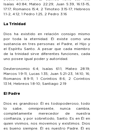
Isaías 40:84; Mateo 22:29; Juan 5:39, 16:13-15,
17:17; Romanos 15:4; 2 Timoteo 3:15-17; Hebreos
1:1-2, 4:12; 1 Pedro 1:25, 2 Pedro 3:16
La Trinidad
Dios ha existido en relación consigo mismo
por toda la eternidad. Él existe como una
sustancia en tres personas: el Padre, el Hijo y
el Espíritu Santo. A pesar que cada miembro
de la trinidad sirve diferentes funciones, cada
uno posee igual poder y autoridad.
Deuteronomio 6:4; Isaías 61:1; Mateo 28:19;
Marcos 1:9-11; Lucas 1:35; Juan 5:21-23, 14:10, 16;
Romanos 8:9-11; 1 Corintios 8:6; 2 Corintios
13:14; Hebreos 1:8-10; Santiago 2:19
El Padre
Dios es grandioso: Él es todopoderoso, todo
lo sabe, omnipresente, nunca cambia,
completamente merecedor de nuestra
confianza, y por sobretodo, Santo. Es en Él en
quien vivimos, nos movemos y existimos. Dios
es bueno siempre. Él es nuestro Padre. Él es