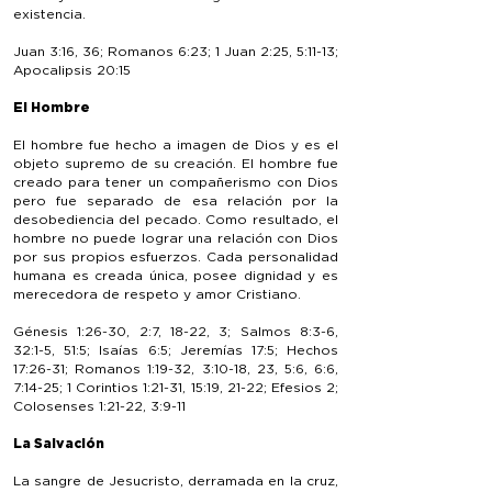
existencia.
Juan 3:16, 36; Romanos 6:23; 1 Juan 2:25, 5:11-13;
Apocalipsis 20:15
El Hombre
El hombre fue hecho a imagen de Dios y es el
objeto supremo de su creación. El hombre fue
creado para tener un compañerismo con Dios
pero fue separado de esa relación por la
desobediencia del pecado. Como resultado, el
hombre no puede lograr una relación con Dios
por sus propios esfuerzos. Cada personalidad
humana es creada única, posee dignidad y es
merecedora de respeto y amor Cristiano.
Génesis 1:26-30, 2:7, 18-22, 3; Salmos 8:3-6,
32:1-5, 51:5; Isaías 6:5; Jeremías 17:5; Hechos
17:26-31; Romanos 1:19-32, 3:10-18, 23, 5:6, 6:6,
7:14-25; 1 Corintios 1:21-31, 15:19, 21-22; Efesios 2;
Colosenses 1:21-22, 3:9-11
La Salvación
La sangre de Jesucristo, derramada en la cruz,