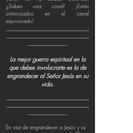
¿Sabes una cosa? ¡Están
sintonizados en el canal
equivocado!
_______________________________
_______________________________
_______________
La mejor guerra espiritual en la
que debes involucrarte es la de
engrandecer al Señor Jesús en su
vida.
_______________________________
________
______________________
_
_______________
En vez de engrandecer a Jesús y su