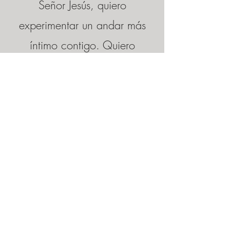
Señor Jesús, quiero
experimentar un andar más
íntimo contigo. Quiero
conocerte más íntimamente y
estar consciente de tu
presencia y favor inmerecido
en mi vida. Ayúdame a
entender tus planes y
propósitos para mí, para así
usar sabiamente mis días.