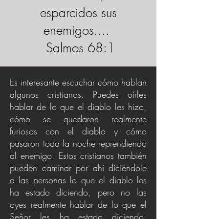
esparcidos sus
enemigos....
Salmos 68:1
Es interesante escuchar cómo hablan
algunos cristianos. Puedes oírles
hablar de lo que el diablo les hizo,
cómo se quedaron realmente
furiosos con el diablo y cómo
pasaron toda la noche reprendiendo
al enemigo. Estos cristianos también
pueden caminar por ahí diciéndole
a las personas lo que el diablo les
ha estado diciendo, pero no las
oyes realmente hablar de lo que el
Señor les ha estado diciendo.