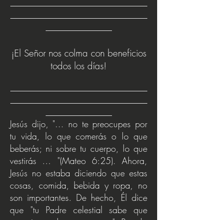
_______________________________
_______________________________
_______________
¡El Señor nos colma con beneficios
todos los días!
_______________________________
________
_
_____________________
_
_______________
Jesús dijo, "... no te preocupes por
tu vida, lo que comerás o lo que
beberás; ni sobre tu cuerpo, lo que
vestirás ... "(Mateo 6:25). Ahora,
Jesús no estaba diciendo que estas
cosas, comida, bebida y ropa, no
son importantes. De hecho, Él dice
que "tu Padre celestial sabe que