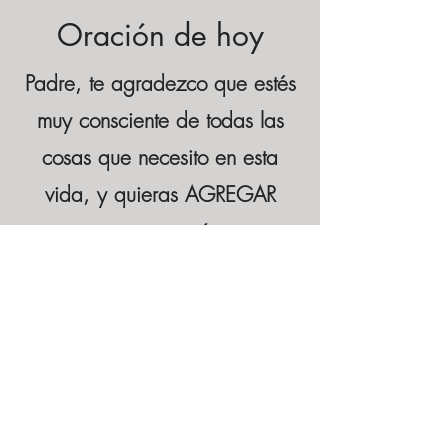
Oración de hoy
Padre, te agradezco que estés
muy consciente de todas las
cosas que necesito en esta
vida, y quieras AGREGAR
estas cosas a mí, y no
apartarlas de mí. Ayúdame,
por lo tanto, a no preocuparme
o concentrarme en obtener
estas cosas, sino ayúdame a
hacer que buscar a Jesús y su