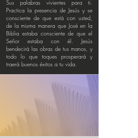
Sus palabras vivientes para ti.
Practica la presencia de Jesús y se
consciente de que está con usted,
de la misma manera que José en la
Biblia estaba consciente de que el
Señor estaba con él. Jesús
bendecirá las obras de tus manos, y
todo lo que toques prosperará y
traerá buenos éxitos a tu vida.